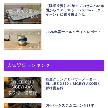
【睡眠投資】20年モノのせんべい布
団からコアラマットレスPlus（ク
イーン）に乗り換えた話
2026年富士ヒルクライムレポート
人気記事ランキング
1
軽量クランクとパワーメーター
ELILEE X310＋SIGEYI AXO取り
付け備忘録
2
DHバーをステムにポン付けす