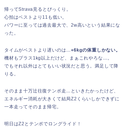
帰ってStrava見るとびっくり。
心拍はベストより11も低い。
パワーに至っては過去最大で、2w高いという結果にな
った。
タイムがベストより遅いのは…
+6kgの体重しかない。
機材もプラス1kg以上だけど、まぁこれやろな…。
でもそれ以外はとてもいい状況だと思う。満足して降
りる。
そのまま十万辻往復テンポ走…といきたかったけど、
エネルギー消耗が大きくて結局Z2くらいしかできずに
一本走ってそのまま帰宅。
明日はZ2とテンポでロングライド！