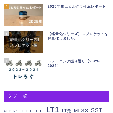
3
2025年富士ヒルクライムレポート
4
【軽量化シリーズ】スプロケットを
軽量化しました。
5
トレーニング振り返り【2023-
2024】
タグ一覧
LT1
SST
MLSS
LT走
LT
AI
DHバー
FTP TEST