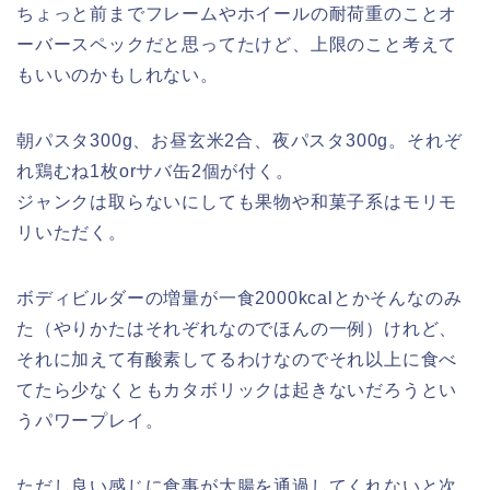
ちょっと前までフレームやホイールの耐荷重のことオ
ーバースペックだと思ってたけど、上限のこと考えて
もいいのかもしれない。
朝パスタ300g、お昼玄米2合、夜パスタ300g。それぞ
れ鶏むね1枚orサバ缶2個が付く。
ジャンクは取らないにしても果物や和菓子系はモリモ
リいただく。
ボディビルダーの増量が一食2000kcalとかそんなのみ
た（やりかたはそれぞれなのでほんの一例）けれど、
それに加えて有酸素してるわけなのでそれ以上に食べ
てたら少なくともカタボリックは起きないだろうとい
うパワープレイ。
ただし良い感じに食事が大腸を通過してくれないと次