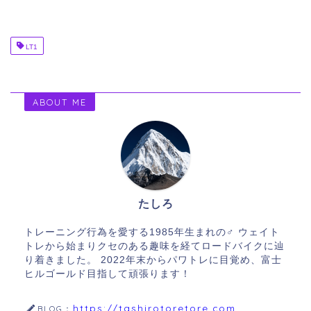
LT1
ABOUT ME
たしろ
トレーニング行為を愛する1985年生まれの♂ ウェイト
トレから始まりクセのある趣味を経てロードバイクに辿
り着きました。 2022年末からパワトレに目覚め、富士
ヒルゴールド目指して頑張ります！
https://tashirotoretore.com
BLOG：