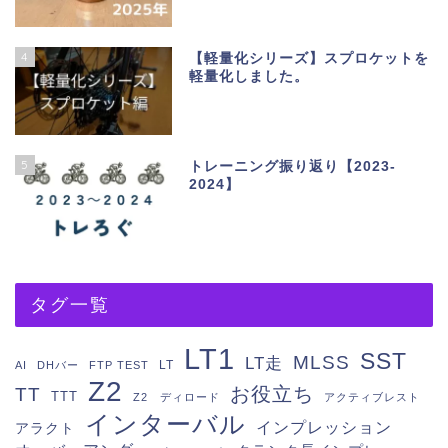
4
【軽量化シリーズ】スプロケットを
軽量化しました。
5
トレーニング振り返り【2023-
2024】
タグ一覧
LT1
SST
MLSS
LT走
LT
AI
DHバー
FTP TEST
Z2
お役立ち
TT
TTT
Z2 ディロード
アクティブレスト
インターバル
インプレッション
アラクト