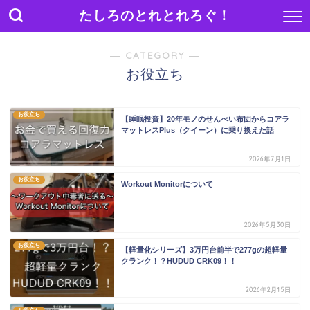
たしろのとれとれろぐ！
― CATEGORY ―
お役立ち
お役立ち
【睡眠投資】20年モノのせんべい布団からコアラ
マットレスPlus（クイーン）に乗り換えた話
2026年7月1日
お役立ち
Workout Monitorについて
2026年5月30日
お役立ち
【軽量化シリーズ】3万円台前半で277gの超軽量
クランク！？HUDUD CRK09！！
2026年2月15日