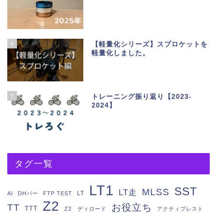
4
【軽量化シリーズ】スプロケットを
軽量化しました。
5
トレーニング振り返り【2023-
2024】
タグ一覧
LT1
SST
MLSS
LT走
LT
AI
DHバー
FTP TEST
Z2
お役立ち
TT
TTT
Z2 ディロード
アクティブレスト