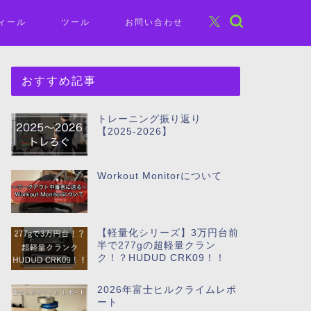
ィール
ツール
お問い合わせ
おすすめ記事
トレーニング振り返り
【2025-2026】
Workout Monitorについて
【軽量化シリーズ】3万円台前
半で277gの超軽量クラン
ク！？HUDUD CRK09！！
2026年富士ヒルクライムレポ
ート