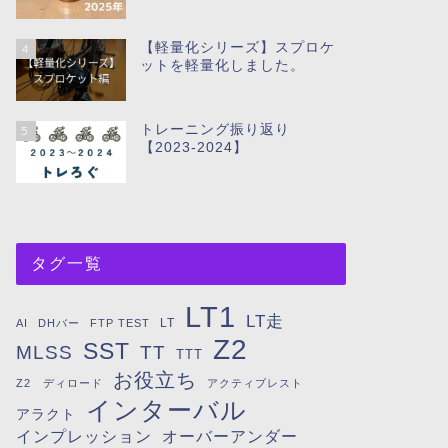
【軽量化シリーズ】スプロケ
4
ットを軽量化しました。
トレーニング振り返り
5
【2023-2024】
タグ一覧
LT1
LT走
LT
AI
DHバー
FTP TEST
Z2
SST
MLSS
TT
TTT
お役立ち
Z2 ディロード
アクティブレスト
インターバル
アラクト
インプレッション
オーバーアンダー