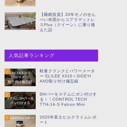
【睡眠投資】20年モノのせん
べい布団からコアラマットレ
スPlus（クイーン）に乗り換
えた話
人気記事ランキング
軽量クランクとパワーメータ
1
ー ELILEE X310＋SIGEYI
AXO取り付け備忘録
DHバーをステムにポン付けす
2
る！！CONTROL TECH
TTH-14-S Falcon Mini
2025年富士ヒルクライムレポ
3
ート