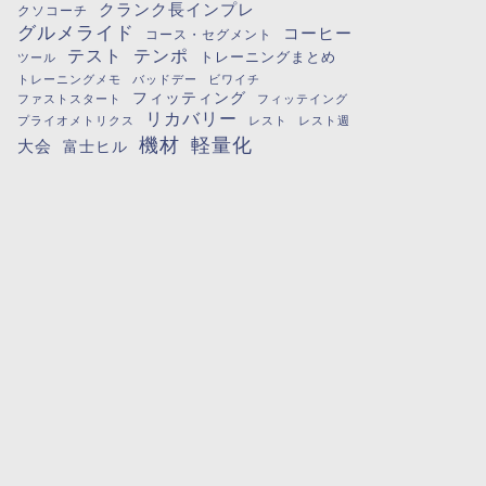
クランク長インプレ
クソコーチ
グルメライド
コーヒー
コース・セグメント
テスト
テンポ
トレーニングまとめ
ツール
トレーニングメモ
バッドデー
ビワイチ
フィッティング
ファストスタート
フィッテイング
リカバリー
プライオメトリクス
レスト
レスト週
機材
軽量化
大会
富士ヒル