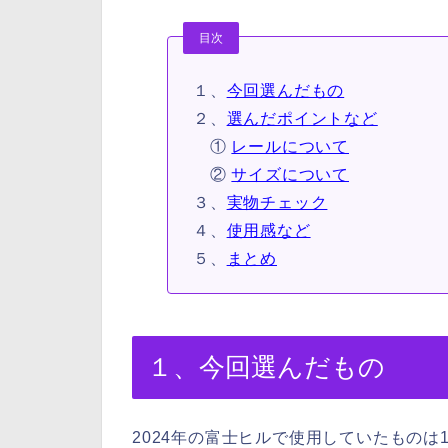
目次
１、
今回選んだもの
２、
選んだポイントなど
①
レールについて
②
サイズについて
３、
実物チェック
４、
使用感など
５、
まとめ
１、今回選んだもの
2024年の富士ヒルで使用していたものは1