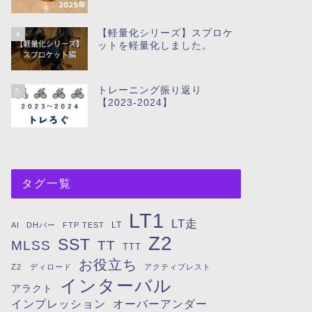
【軽量化シリーズ】スプロケ
4
ットを軽量化しました。
トレーニング振り返り
5
【2023-2024】
タグ一覧
LT1
LT走
LT
AI
DHバー
FTP TEST
Z2
SST
MLSS
TT
TTT
お役立ち
Z2 ディロード
アクティブレスト
インターバル
アラクト
インプレッション
オーバーアンダー