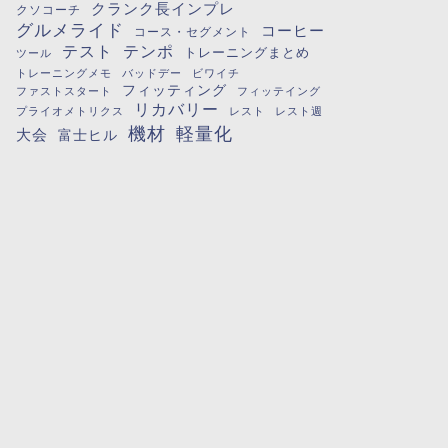
クランク長インプレ
クソコーチ
グルメライド
コーヒー
コース・セグメント
テスト
テンポ
トレーニングまとめ
ツール
トレーニングメモ
バッドデー
ビワイチ
フィッティング
ファストスタート
フィッテイング
リカバリー
プライオメトリクス
レスト
レスト週
機材
軽量化
大会
富士ヒル