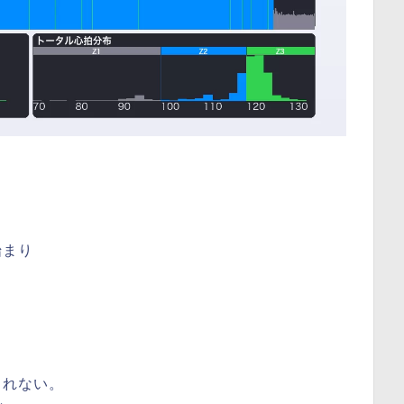
。
始まり
しれない。