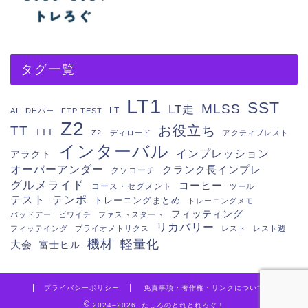
タグ一覧
LT1
SST
MLSS
LT走
LT
AI
DHバー
FTP TEST
Z2
お役立ち
TT
TTT
Z2 ディロード
アクティブレスト
インターバル
インプレッション
アラクト
オーバーアンダー
クランク長インプレ
クソコーチ
グルメライド
コーヒー
コース・セグメント
ツール
テスト
テンポ
トレーニングまとめ
トレーニングメモ
フィッティング
バッドデー
ビワイチ
ファストスタート
リカバリー
フィッテイング
プライオメトリクス
レスト
レスト週
機材
軽量化
大会
富士ヒル
プライバシーポリシー
免責事項・著作権・リンクについて
2024–2026 たしろのとれとれろぐ！