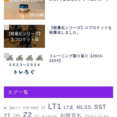
4
【軽量化シリーズ】スプロケットを
軽量化しました。
5
トレーニング振り返り【2023-
2024】
タグ一覧
LT1
SST
MLSS
LT走
LT
AI
DHバー
FTP TEST
Z2
お役立ち
TT
TTT
Z2 ディロード
アクティブレスト