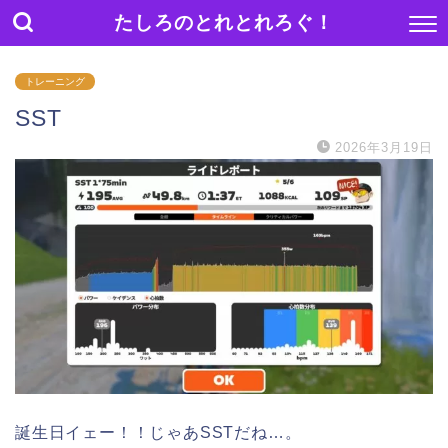
たしろのとれとれろぐ！
トレーニング
SST
2026年3月19日
誕生日イェー！！じゃあSSTだね…。