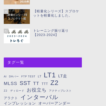
【軽量化シリーズ】スプロケ
4
ットを軽量化しました。
トレーニング振り返り
5
【2023-2024】
タグ一覧
LT1
LT走
LT
AI
DHバー
FTP TEST
Z2
SST
MLSS
TT
TTT
お役立ち
Z2 ディロード
アクティブレスト
インターバル
アラクト
インプレッション
オーバーアンダー