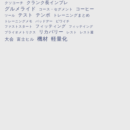
クランク長インプレ
クソコーチ
グルメライド
コーヒー
コース・セグメント
テスト
テンポ
トレーニングまとめ
ツール
トレーニングメモ
バッドデー
ビワイチ
フィッティング
ファストスタート
フィッテイング
リカバリー
プライオメトリクス
レスト
レスト週
機材
軽量化
大会
富士ヒル