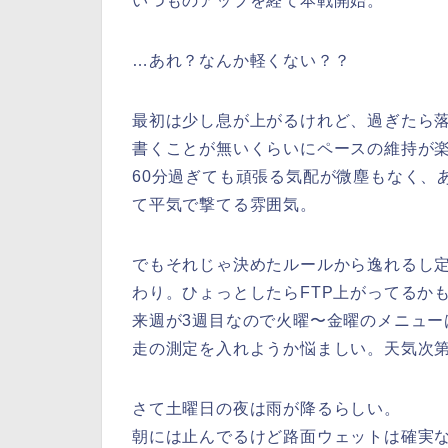
いつものアップを経て本戦開始。
…あれ？なんか軽くない？？
最初は少し息が上がるけれど、過ぎたら
書くことが無いくらいにペースの維持が
60分過ぎても頑張る気配が微塵もなく、
て平気で撃てる雰囲気。
でもそれじゃ決めたルールから逸れるし定
わり。ひょっとしたらFTP上がってるか
来週が3週目なので火曜〜金曜のメニュー
走の測定を入れようか悩ましい。天気次
さて土曜日の夜は雨が降るらしい。
朝には止んでるけど路面ウェットは確実