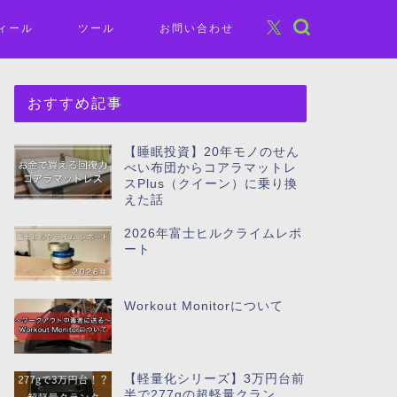
ィール
ツール
お問い合わせ
おすすめ記事
【睡眠投資】20年モノのせん
べい布団からコアラマットレ
スPlus（クイーン）に乗り換
えた話
2026年富士ヒルクライムレポ
ート
Workout Monitorについて
【軽量化シリーズ】3万円台前
半で277gの超軽量クラン