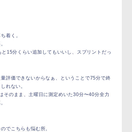
落ち着く。
楽。
あと15分くらい追加してもいいし、スプリントだっ
量評価できないからなぁ、ということで75分で終
もしれない。
はそのまま、土曜日に測定めいた30分〜40分全力
第。
なのでこちらも悩む所。