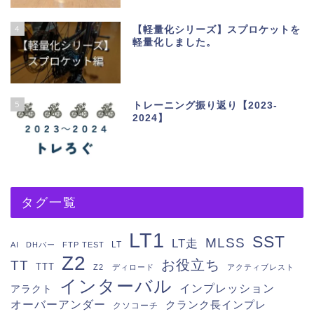
4
【軽量化シリーズ】スプロケットを
軽量化しました。
5
トレーニング振り返り【2023-
2024】
タグ一覧
LT1
SST
MLSS
LT走
LT
AI
DHバー
FTP TEST
Z2
お役立ち
TT
TTT
Z2 ディロード
アクティブレスト
インターバル
インプレッション
アラクト
オーバーアンダー
クランク長インプレ
クソコーチ