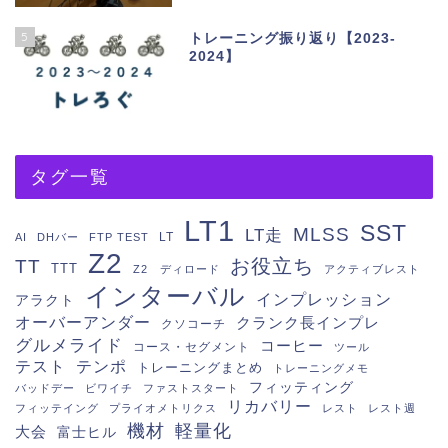
5
トレーニング振り返り【2023-
2024】
タグ一覧
LT1
SST
MLSS
LT走
LT
AI
DHバー
FTP TEST
Z2
お役立ち
TT
TTT
Z2 ディロード
アクティブレスト
インターバル
インプレッション
アラクト
オーバーアンダー
クランク長インプレ
クソコーチ
グルメライド
コーヒー
コース・セグメント
ツール
テスト
テンポ
トレーニングまとめ
トレーニングメモ
フィッティング
バッドデー
ビワイチ
ファストスタート
リカバリー
フィッテイング
プライオメトリクス
レスト
レスト週
機材
軽量化
大会
富士ヒル