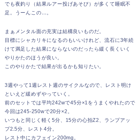
でも夜釣り（結果ルアー投げあそび）が多くて睡眠不
足。うーんこの…。
まぁメンタル面の充実は結構良いものだ。
目標にシャカリキになるのもいいけれど、流石に3年続
けて満足した結果にならないのだったら緩く長くいく
やりかたのほうが良い。
このやりかたで結果が出るかも知りたい。
3週やって1週レスト週のサイクルなので、レスト明け
といえど緩めずやっていく。
前のセットでは平均242wで45分×1をうまくやれたので
今回は245-250wで20分×2。
いつもと同じく軽く5分、15分の心拍Z2、ランプアッ
プ2.5分、レスト4分。
レスト中にカフェイン200mg。