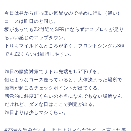
今日は昼から雨っぽい気配なので早めに行動（遅い）
コースは昨日のと同じ。
坂があってもZ2付近でSFRにならずにスプロケが足り
るいい感じのアップダウン。
下りもマイルドなところが多く、フロントシングル36t
でもZ2くらいは維持しやすい。
昨日の腰痛対策でサドル先端を1.5°下げる。
似たようなコース走っていると、大体決まった場所で
腰痛が起こるチェックポイントが出てくる。
感覚的に斜度1°くらいの本当になんでもない場所なん
だけれど、ダメな日はここで判定が出る。
昨日よりは少しマシくらい。
423号を進みだすも、昨日よりマシだけど…と言った感