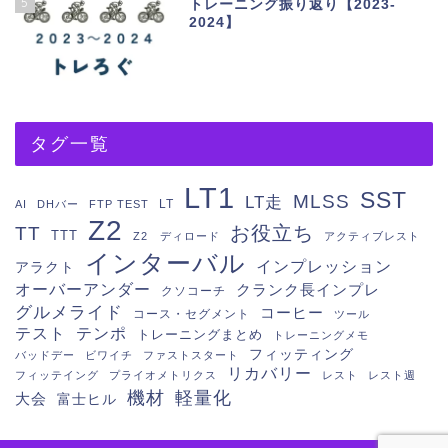
5
トレーニング振り返り【2023-
2024】
タグ一覧
LT1
SST
MLSS
LT走
LT
AI
DHバー
FTP TEST
Z2
お役立ち
TT
TTT
Z2 ディロード
アクティブレスト
インターバル
インプレッション
アラクト
オーバーアンダー
クランク長インプレ
クソコーチ
グルメライド
コーヒー
コース・セグメント
ツール
テスト
テンポ
トレーニングまとめ
トレーニングメモ
フィッティング
バッドデー
ビワイチ
ファストスタート
リカバリー
フィッテイング
プライオメトリクス
レスト
レスト週
機材
軽量化
大会
富士ヒル