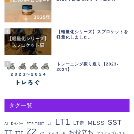
4
【軽量化シリーズ】スプロケットを
軽量化しました。
5
トレーニング振り返り【2023-
2024】
タグ一覧
LT1
SST
MLSS
LT走
LT
AI
DHバー
FTP TEST
Z2
お役立ち
TT
TTT
Z2 ディロード
アクティブレスト