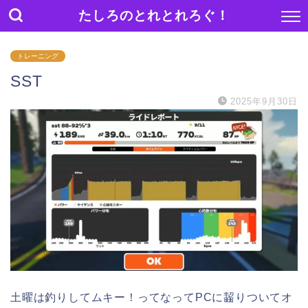
たしろのとれとれろぐ！
トレーニング
SST
2025年9月30日
土曜は釣りしてムキー！ってなってPCに齧りついてオ