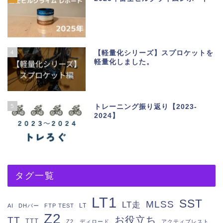
4
【軽量化シリーズ】スプロケットを
軽量化しました。
5
トレーニング振り返り【2023-
2024】
タグ一覧
LT1
SST
MLSS
LT走
LT
AI
DHバー
FTP TEST
Z2
お役立ち
TT
TTT
Z2 ディロード
アクティブレスト