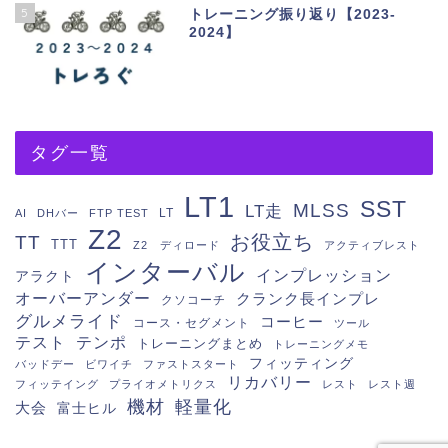
5
トレーニング振り返り【2023-
2024】
タグ一覧
LT1
SST
MLSS
LT走
LT
AI
DHバー
FTP TEST
Z2
お役立ち
TT
TTT
Z2 ディロード
アクティブレスト
インターバル
インプレッション
アラクト
オーバーアンダー
クランク長インプレ
クソコーチ
グルメライド
コーヒー
コース・セグメント
ツール
テスト
テンポ
トレーニングまとめ
トレーニングメモ
フィッティング
バッドデー
ビワイチ
ファストスタート
リカバリー
フィッテイング
プライオメトリクス
レスト
レスト週
機材
軽量化
大会
富士ヒル