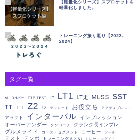
4
【軽量化シリーズ】スプロケットを
軽量化しました。
5
トレーニング振り返り【2023-
2024】
タグ一覧
LT1
SST
MLSS
LT走
LT
AI
DHバー
FTP TEST
Z2
お役立ち
TT
TTT
Z2 ディロード
アクティブレスト
インターバル
インプレッション
アラクト
オーバーアンダー
クランク長インプレ
クソコーチ
グルメライド
コーヒー
コース・セグメント
ツール
テスト
テンポ
トレーニングまとめ
トレーニングメモ