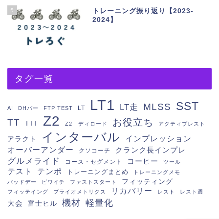
5
トレーニング振り返り【2023-
2024】
タグ一覧
LT1
SST
MLSS
LT走
LT
AI
DHバー
FTP TEST
Z2
お役立ち
TT
TTT
Z2 ディロード
アクティブレスト
インターバル
インプレッション
アラクト
オーバーアンダー
クランク長インプレ
クソコーチ
グルメライド
コーヒー
コース・セグメント
ツール
テスト
テンポ
トレーニングまとめ
トレーニングメモ
フィッティング
バッドデー
ビワイチ
ファストスタート
リカバリー
フィッテイング
プライオメトリクス
レスト
レスト週
機材
軽量化
大会
富士ヒル