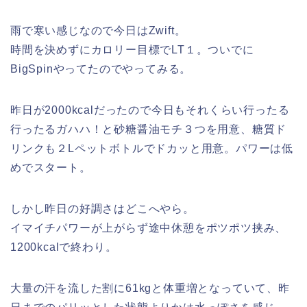
雨で寒い感じなので今日はZwift。
時間を決めずにカロリー目標でLT１。ついでに
BigSpinやってたのでやってみる。
昨日が2000kcalだったので今日もそれくらい行ったる
行ったるガハハ！と砂糖醤油モチ３つを用意、糖質ド
リンクも２Lペットボトルでドカッと用意。パワーは低
めでスタート。
しかし昨日の好調さはどこへやら。
イマイチパワーが上がらず途中休憩をポツポツ挟み、
1200kcalで終わり。
大量の汗を流した割に61kgと体重増となっていて、昨