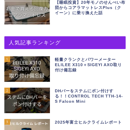
【睡眠投資】20年モノのせんべい布
団からコアラマットレスPlus（ク
イーン）に乗り換えた話
人気記事ランキング
1
軽量クランクとパワーメーター
ELILEE X310＋SIGEYI AXO取り
付け備忘録
2
DHバーをステムにポン付けす
る！！CONTROL TECH TTH-14-
S Falcon Mini
3
2025年富士ヒルクライムレポート