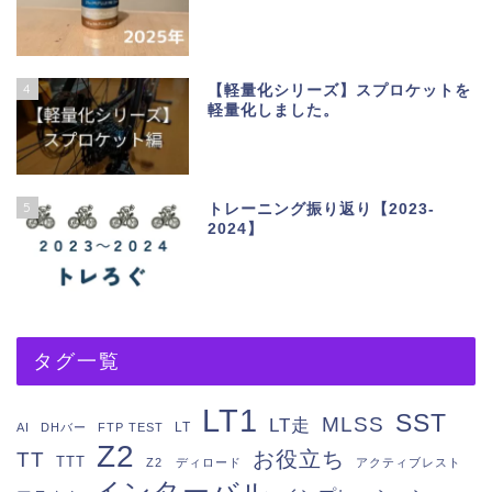
4
【軽量化シリーズ】スプロケットを
軽量化しました。
5
トレーニング振り返り【2023-
2024】
タグ一覧
LT1
SST
MLSS
LT走
LT
AI
DHバー
FTP TEST
Z2
お役立ち
TT
TTT
Z2 ディロード
アクティブレスト