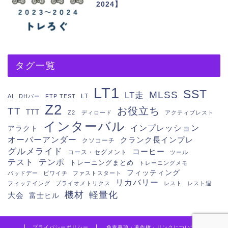
2024】
タグ一覧
LT1
SST
MLSS
LT走
LT
AI
DHバー
FTP TEST
Z2
お役立ち
TT
TTT
Z2 ディロード
アクティブレスト
インターバル
インプレッション
アラクト
オーバーアンダー
クランク長インプレ
クソコーチ
グルメライド
コーヒー
コース・セグメント
ツール
テスト
テンポ
トレーニングまとめ
トレーニングメモ
フィッティング
バッドデー
ビワイチ
ファストスタート
リカバリー
フィッテイング
プライオメトリクス
レスト
レスト週
機材
軽量化
大会
富士ヒル
プライバシーポリシー
免責事項・著作権・リンクについて