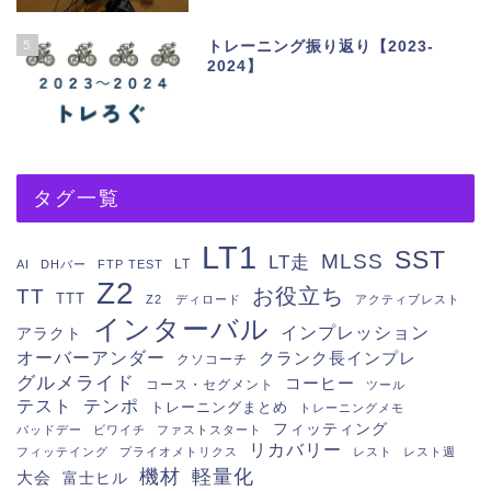
5
トレーニング振り返り【2023-
2024】
タグ一覧
LT1
SST
MLSS
LT走
LT
AI
DHバー
FTP TEST
Z2
お役立ち
TT
TTT
Z2 ディロード
アクティブレスト
インターバル
インプレッション
アラクト
オーバーアンダー
クランク長インプレ
クソコーチ
グルメライド
コーヒー
コース・セグメント
ツール
テスト
テンポ
トレーニングまとめ
トレーニングメモ
フィッティング
バッドデー
ビワイチ
ファストスタート
リカバリー
フィッテイング
プライオメトリクス
レスト
レスト週
機材
軽量化
大会
富士ヒル