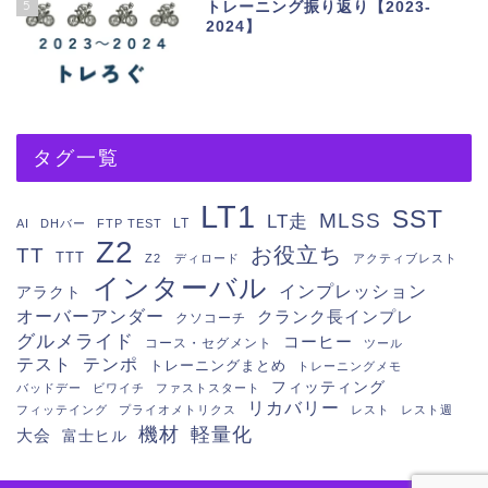
5
トレーニング振り返り【2023-
2024】
タグ一覧
LT1
SST
MLSS
LT走
LT
AI
DHバー
FTP TEST
Z2
お役立ち
TT
TTT
Z2 ディロード
アクティブレスト
インターバル
インプレッション
アラクト
オーバーアンダー
クランク長インプレ
クソコーチ
グルメライド
コーヒー
コース・セグメント
ツール
テスト
テンポ
トレーニングまとめ
トレーニングメモ
フィッティング
バッドデー
ビワイチ
ファストスタート
リカバリー
フィッテイング
プライオメトリクス
レスト
レスト週
機材
軽量化
大会
富士ヒル