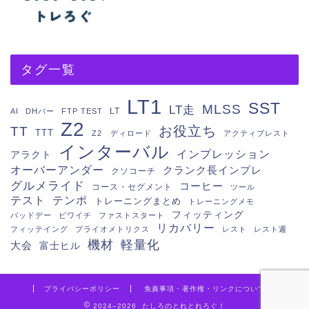
タグ一覧
LT1
SST
MLSS
LT走
LT
AI
DHバー
FTP TEST
Z2
お役立ち
TT
TTT
Z2 ディロード
アクティブレスト
インターバル
インプレッション
アラクト
オーバーアンダー
クランク長インプレ
クソコーチ
グルメライド
コーヒー
コース・セグメント
ツール
テスト
テンポ
トレーニングまとめ
トレーニングメモ
フィッティング
バッドデー
ビワイチ
ファストスタート
リカバリー
フィッテイング
プライオメトリクス
レスト
レスト週
機材
軽量化
大会
富士ヒル
プライバシーポリシー
免責事項・著作権・リンクについて
2024–2026 たしろのとれとれろぐ！