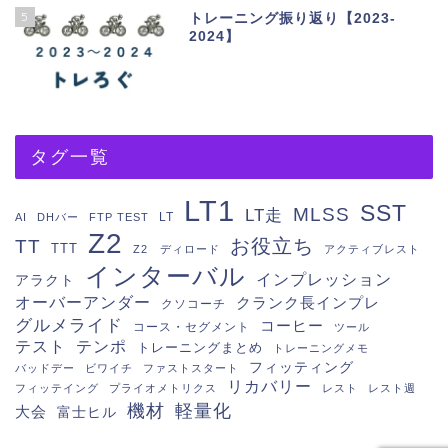
5
トレーニング振り返り【2023-
2024】
タグ一覧
LT1
SST
MLSS
LT走
LT
AI
DHバー
FTP TEST
Z2
お役立ち
TT
TTT
Z2 ディロード
アクティブレスト
インターバル
インプレッション
アラクト
オーバーアンダー
クランク長インプレ
クソコーチ
グルメライド
コーヒー
コース・セグメント
ツール
テスト
テンポ
トレーニングまとめ
トレーニングメモ
フィッティング
バッドデー
ビワイチ
ファストスタート
リカバリー
フィッテイング
プライオメトリクス
レスト
レスト週
機材
軽量化
大会
富士ヒル