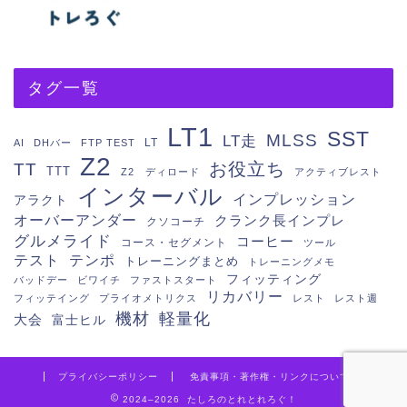
タグ一覧
LT1
SST
MLSS
LT走
LT
AI
DHバー
FTP TEST
Z2
お役立ち
TT
TTT
Z2 ディロード
アクティブレスト
インターバル
インプレッション
アラクト
オーバーアンダー
クランク長インプレ
クソコーチ
グルメライド
コーヒー
コース・セグメント
ツール
テスト
テンポ
トレーニングまとめ
トレーニングメモ
フィッティング
バッドデー
ビワイチ
ファストスタート
リカバリー
フィッテイング
プライオメトリクス
レスト
レスト週
機材
軽量化
大会
富士ヒル
プライバシーポリシー
免責事項・著作権・リンクについて
2024–2026 たしろのとれとれろぐ！