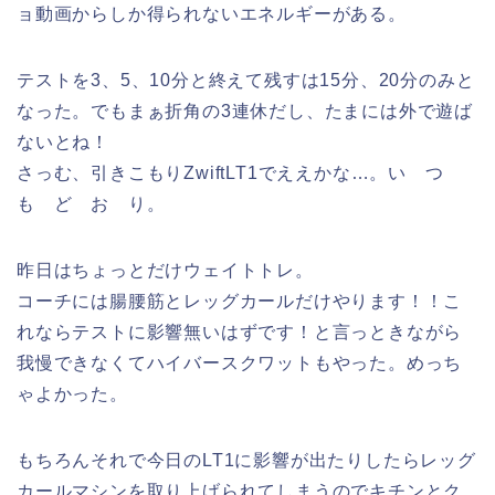
ョ動画からしか得られないエネルギーがある。
テストを3、5、10分と終えて残すは15分、20分のみと
なった。でもまぁ折角の3連休だし、たまには外で遊ば
ないとね！
さっむ、引きこもりZwiftLT1でええかな…。い つ
も ど お り。
昨日はちょっとだけウェイトトレ。
コーチには腸腰筋とレッグカールだけやります！！こ
れならテストに影響無いはずです！と言っときながら
我慢できなくてハイバースクワットもやった。めっち
ゃよかった。
もちろんそれで今日のLT1に影響が出たりしたらレッグ
カールマシンを取り上げられてしまうのでキチンとク