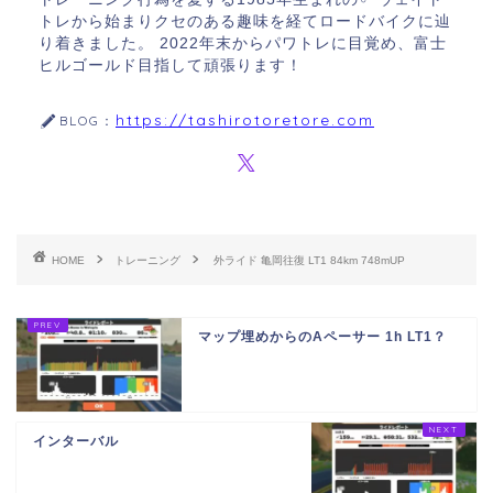
トレから始まりクセのある趣味を経てロードバイクに辿
り着きました。 2022年末からパワトレに目覚め、富士
ヒルゴールド目指して頑張ります！
https://tashirotoretore.com
BLOG：
HOME
トレーニング
外ライド 亀岡往復 LT1 84km 748mUP
マップ埋めからのAペーサー 1h LT1？
インターバル