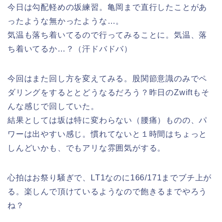
今日は勾配軽めの坂練習。亀岡まで直行したことがあ
ったような無かったような…。
気温も落ち着いてるので行ってみることに。気温、落
ち着いてるか…？（汗ドバドバ）
今回はまた回し方を変えてみる。股関節意識のみでペ
ダリングをするととどうなるだろう？昨日のZwiftもそ
んな感じで回していた。
結果としては坂は特に変わらない（腰痛）ものの、パ
ワーは出やすい感じ。慣れてないと１時間はちょっと
しんどいかも、でもアリな雰囲気がする。
心拍はお祭り騒ぎで、LT1なのに166/171までブチ上が
る。楽しんで頂けているようなので飽きるまでやろう
ね？