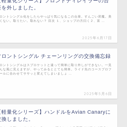
【軽量化シリーズ】フロントディレイラーの台
座を外しました。
ロントシングル化をしたらやっぱり気になるこの台座。すんごい邪魔。美
くない。取りたい。取れない？ 目次 １、ショップの方曰く２、富 …
2025年6月17日
フロントシングル チェーンリングの交換備忘録
ロントシングルはスプロケットと違って簡単に取り外しができない。一見
んな風に見えますが、やってみるととても簡単。ライド先のコースプロフ
ールに合わせてササッと変えてしまいましょ …
2025年5月6日
【軽量化シリーズ】ハンドルをAvian Canaryに
交換しました。