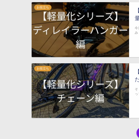
お役立ち
今
み
お役立ち
そ
っ