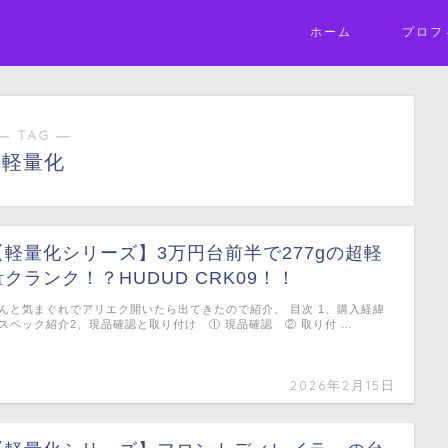
ホーム
プロフ
― TAG ―
軽量化
【軽量化シリーズ】3万円台前半で277gの超軽
量クランク！？HUDUD CRK09！！
んと気まぐれでアリエク開いたら出てきたので紹介。 目次 1、購入経緯
スペック紹介2、現品確認と取り付け ① 現品確認 ② 取り付 …
2026年2月15日