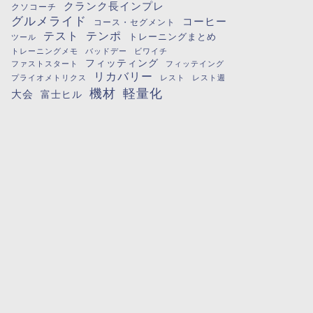
クランク長インプレ
クソコーチ
グルメライド
コーヒー
コース・セグメント
テスト
テンポ
トレーニングまとめ
ツール
トレーニングメモ
バッドデー
ビワイチ
フィッティング
ファストスタート
フィッテイング
リカバリー
プライオメトリクス
レスト
レスト週
機材
軽量化
大会
富士ヒル