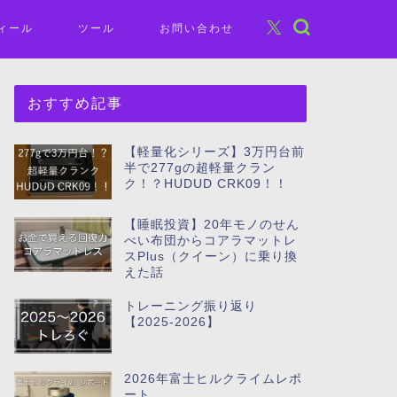
ィール
ツール
お問い合わせ
おすすめ記事
【軽量化シリーズ】3万円台前
半で277gの超軽量クラン
ク！？HUDUD CRK09！！
【睡眠投資】20年モノのせん
べい布団からコアラマットレ
スPlus（クイーン）に乗り換
えた話
トレーニング振り返り
【2025-2026】
2026年富士ヒルクライムレポ
ート