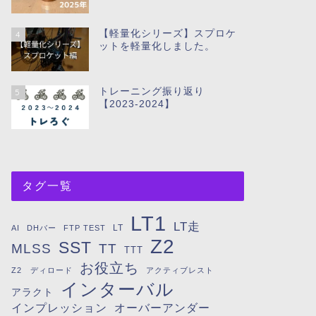
【軽量化シリーズ】スプロケ
4
ットを軽量化しました。
トレーニング振り返り
5
【2023-2024】
タグ一覧
LT1
LT走
LT
AI
DHバー
FTP TEST
Z2
SST
MLSS
TT
TTT
お役立ち
Z2 ディロード
アクティブレスト
インターバル
アラクト
インプレッション
オーバーアンダー