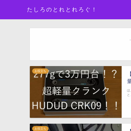
たしろのとれとれろぐ！
お役立ち
ほ
と
お役立ち