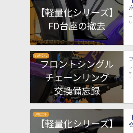
フ
し
お役立ち
フ
そ
ィ
お役立ち