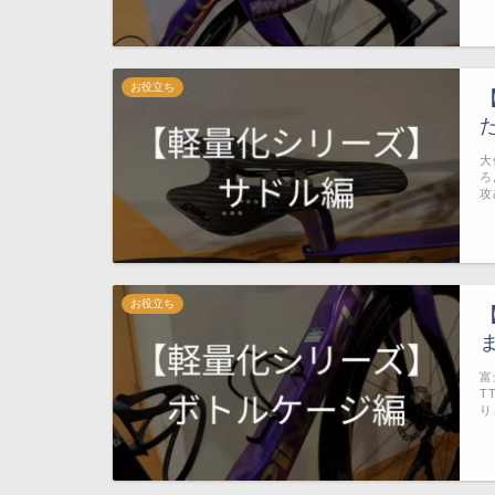
お役立ち
大
ろ
攻
お役立ち
富
T
り