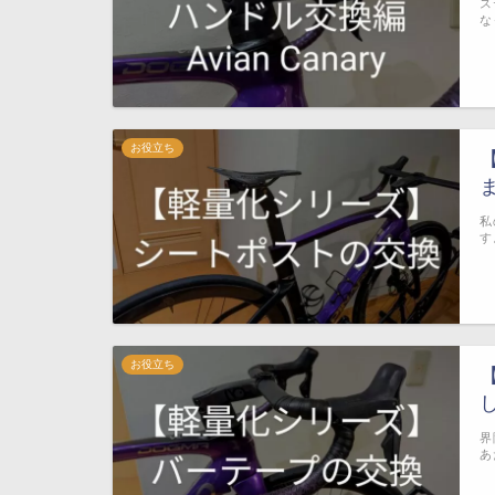
ス
な
お役立ち
私
す
お役立ち
界
あ