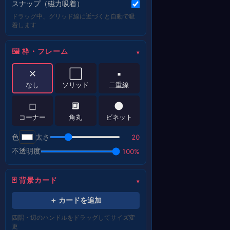
スナップ（磁力吸着）
ドラッグ中、グリッド線に近づくと自動で吸
着します
🖼 枠・フレーム
✕
⬜
▪
なし
ソリッド
二重線
◻
🔲
🌑
コーナー
角丸
ビネット
色
太さ
20
不透明度
100%
🃏 背景カード
＋ カードを追加
四隅・辺のハンドルをドラッグしてサイズ変
更