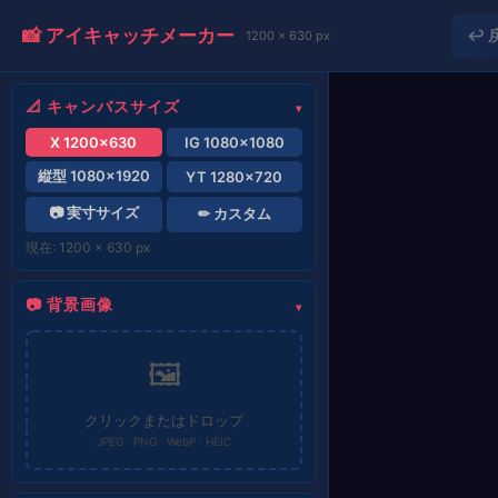
📸 アイキャッチメーカー
↩ 
1200 × 630 px
📐 キャンバスサイズ
X 1200×630
IG 1080×1080
縦型 1080×1920
YT 1280×720
📷 実寸サイズ
✏ カスタム
現在: 1200 × 630 px
📷 背景画像
🖼
クリックまたはドロップ
JPEG · PNG · WebP · HEIC