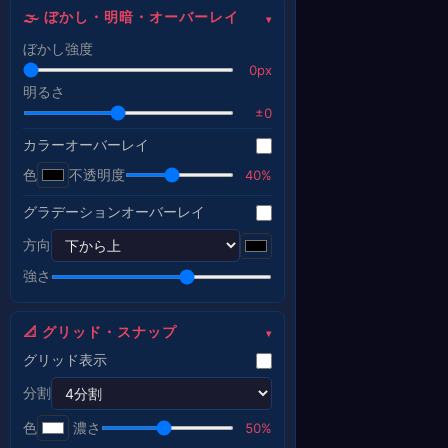
🌫 ぼかし・明暗・オーバーレイ
ぼかし強度
0px
明るさ
±0
カラーオーバーレイ
色
不透明度
40%
グラデーションオーバーレイ
方向
強さ
📐 グリッド・スナップ
グリッド表示
分割
色
濃さ
50%