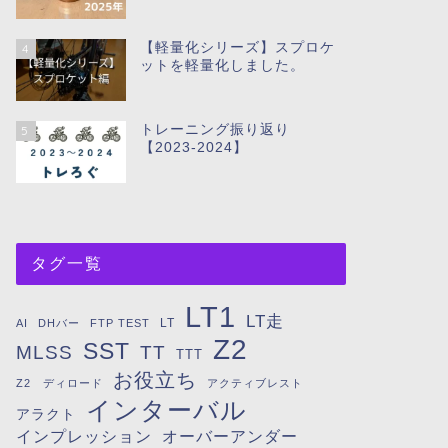
【軽量化シリーズ】スプロケ
4
ットを軽量化しました。
トレーニング振り返り
5
【2023-2024】
タグ一覧
LT1
LT走
LT
AI
DHバー
FTP TEST
Z2
SST
MLSS
TT
TTT
お役立ち
Z2 ディロード
アクティブレスト
インターバル
アラクト
インプレッション
オーバーアンダー