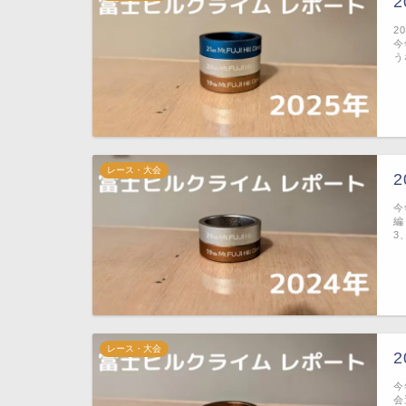
2
今
う
レース・大会
今
編
3
レース・大会
今
会