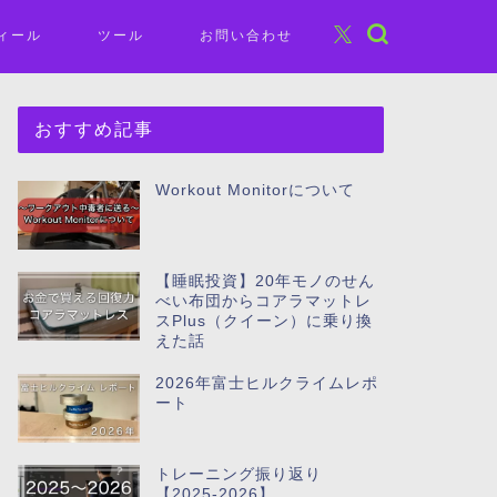
ィール
ツール
お問い合わせ
おすすめ記事
Workout Monitorについて
【睡眠投資】20年モノのせん
べい布団からコアラマットレ
スPlus（クイーン）に乗り換
えた話
2026年富士ヒルクライムレポ
ート
トレーニング振り返り
【2025-2026】