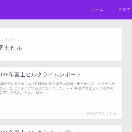
ホーム
プロフ
― TAG ―
富士ヒル
2026年富士ヒルクライムレポート
025年度の富士ヒルは4月以降の最終調整の段階で全く伸びず、パワーも全
ダメ。ほぼリタイアする形になりました。2026年度の富士ヒルは改めて
み直して挑むことに。 目次 …
2026年6月9日