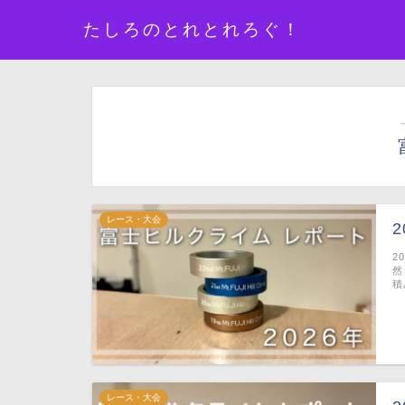
たしろのとれとれろぐ！
レース・大会
2
然
積
レース・大会