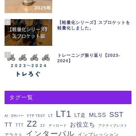
4
【軽量化シリーズ】スプロケットを
軽量化しました。
5
トレーニング振り返り【2023-
2024】
タグ一覧
LT1
SST
MLSS
LT走
LT
AI
DHバー
FTP TEST
Z2
お役立ち
TT
TTT
Z2 ディロード
アクティブレスト
インターバル
インプレッション
アラクト