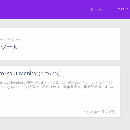
ホーム
プロフ
― TAG ―
ツール
orkout Monitorについて
orkout Monitorの説明をします。 目次 １、Workout Monitorとは？ ①
こにあるの？ ② 特徴２、開発経緯３、動作環境４、取扱説明書 ① 基
 …
2026年5月30日