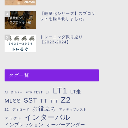
【軽量化シリーズ】スプロケ
4
ットを軽量化しました。
トレーニング振り返り
5
【2023-2024】
タグ一覧
LT1
LT走
LT
AI
DHバー
FTP TEST
Z2
SST
MLSS
TT
TTT
お役立ち
Z2 ディロード
アクティブレスト
インターバル
アラクト
インプレッション
オーバーアンダー