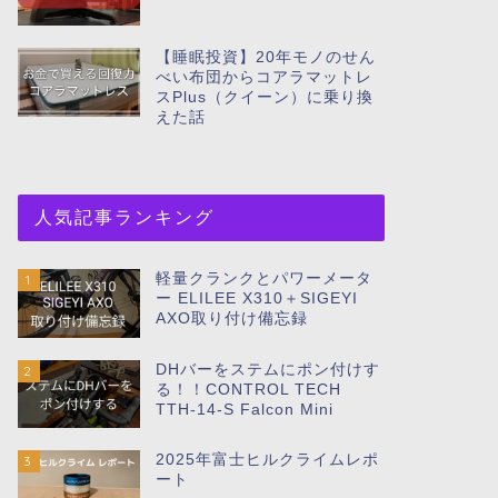
【睡眠投資】20年モノのせん
べい布団からコアラマットレ
スPlus（クイーン）に乗り換
えた話
人気記事ランキング
軽量クランクとパワーメータ
1
ー ELILEE X310＋SIGEYI
AXO取り付け備忘録
DHバーをステムにポン付けす
2
る！！CONTROL TECH
TTH-14-S Falcon Mini
2025年富士ヒルクライムレポ
3
ート