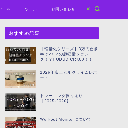
ィール
ツール
お問い合わせ
おすすめ記事
【軽量化シリーズ】3万円台前
半で277gの超軽量クラン
ク！？HUDUD CRK09！！
2026年富士ヒルクライムレポ
ート
トレーニング振り返り
【2025-2026】
Workout Monitorについて