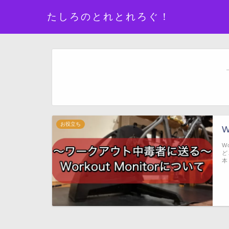
たしろのとれとれろぐ！
お役立ち
W
W
ど
本